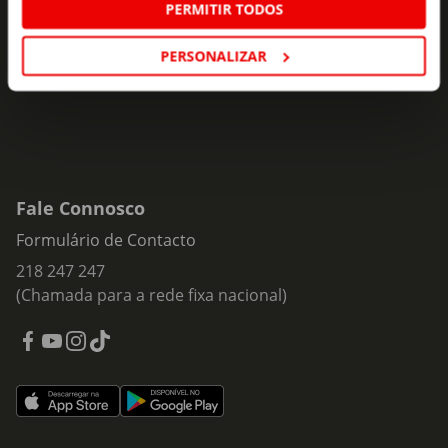
PERMITIR TODOS
Insira o seu e-
Subscrever
mail
PERSONALIZAR
Fale Connosco
Formulário de Contacto
218 247 247
(Chamada para a rede fixa nacional)