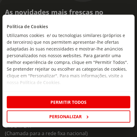
As novidades mais frescas no
seu e-mail!
Política de Cookies
Subscreva e descubra campanhas exclusivas,
Utilizamos cookies e/ ou tecnologias similares (próprios e
ofertas e novidades para si.
de terceiros) que nos permitem apresentar-lhe ofertas
adaptadas às suas necessidades e mostrar-lhe anúncios
Insira o seu e-
personalizados nos nossos websites. Para garantir uma
Subscrever
mail
melhor experiência de compra, clique em "Permitir Todos".
Se pretender rejeitar ou escolher as categorias de cookies,
clique em "Personalizar". Para mais informações, visite a
nossa
Política de Cookies
.
PERMITIR TODOS
Fale Connosco
Formulário de Contacto
PERSONALIZAR
218 247 247
(Chamada para a rede fixa nacional)