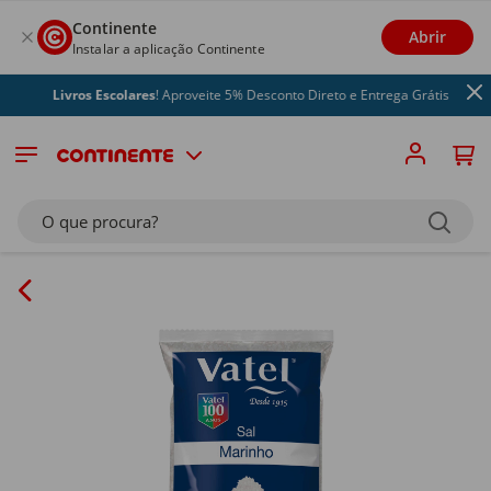
Continente
Abrir
Instalar a aplicação Continente
Livros Escolares
! Aproveite 5% Desconto Direto e Entrega Grátis
O que procura?