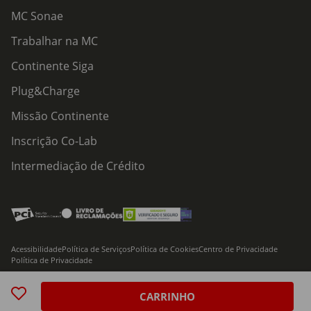
MC Sonae
Trabalhar na MC
Continente Siga
Plug&Charge
Missão Continente
Inscrição Co-Lab
Intermediação de Crédito
Acessibilidade
Política de Serviços
Política de Cookies
Centro de Privacidade
Política de Privacidade
© 2026 Modelo Continente Hipermercados, S.A. Todos os direitos reservados
CARRINHO