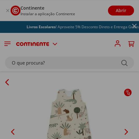
Continente
Abrir
Instalar a aplicação Continente
Livros Escolares
! Aproveite 5% Desconto Direto e Entrega Grátis
O que procura?