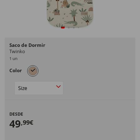
Saco de Dormir
Twinko
1 un
selected
Color
Size
DESDE
49
,99€