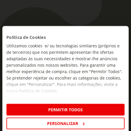
As novidades mais frescas no
Política de Cookies
seu e-mail!
Utilizamos cookies e/ ou tecnologias similares (próprios e
de terceiros) que nos permitem apresentar-lhe ofertas
Subscreva e descubra campanhas exclusivas,
adaptadas às suas necessidades e mostrar-lhe anúncios
ofertas e novidades para si.
personalizados nos nossos websites. Para garantir uma
melhor experiência de compra, clique em "Permitir Todos".
Insira o seu e-
Se pretender rejeitar ou escolher as categorias de cookies,
Subscrever
mail
clique em "Personalizar". Para mais informações, visite a
nossa
Política de Cookies
.
PERMITIR TODOS
PERSONALIZAR
Fale Connosco