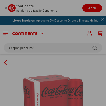
Continente
Abrir
Instalar a aplicação Continente
Livros Escolares
! Aproveite 5% Desconto Direto e Entrega Grátis
O que procura?