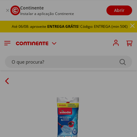
Continente
Abrir
Instalar a aplicação Continente
Até 06/08: aproveite
ENTREGA GRÁTIS
! Código: ENTREGA (min 50€)
O que procura?