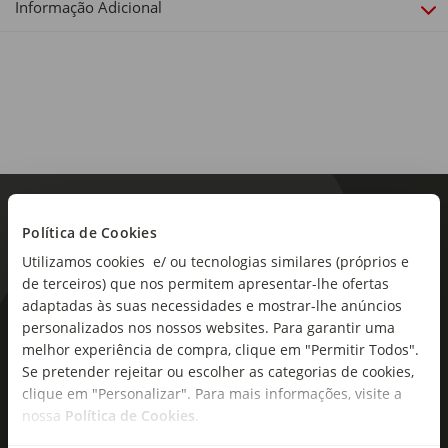
Cor:
Informação Adicional
Branco e Azul
Funcionalidade(s):
Interior
Dimensões:
29 x 9 x 9cm
Política de Cookies
Utilizamos cookies e/ ou tecnologias similares (próprios e
de terceiros) que nos permitem apresentar-lhe ofertas
adaptadas às suas necessidades e mostrar-lhe anúncios
As novidades mais frescas no
personalizados nos nossos websites. Para garantir uma
melhor experiência de compra, clique em "Permitir Todos".
seu e-mail!
Se pretender rejeitar ou escolher as categorias de cookies,
clique em "Personalizar". Para mais informações, visite a
Subscreva e descubra campanhas exclusivas,
nossa
Política de Cookies
.
ofertas e novidades para si.