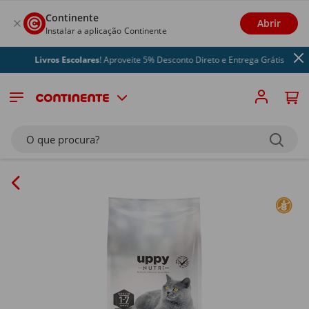
Continente
Abrir
Instalar a aplicação Continente
Livros Escolares
! Aproveite 5% Desconto Direto e Entrega Grátis
O que procura?