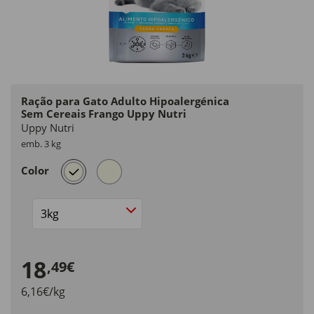
Ração para Gato Adulto Hipoalergénica
Sem Cereais Frango Uppy Nutri
Uppy Nutri
emb. 3 kg
selected
Color
Size
18
,49€
6,16€/kg