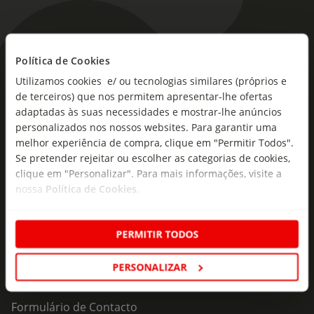
Política de Cookies
As novidades mais frescas no
Utilizamos cookies e/ ou tecnologias similares (próprios e
seu e-mail!
de terceiros) que nos permitem apresentar-lhe ofertas
adaptadas às suas necessidades e mostrar-lhe anúncios
Subscreva e descubra campanhas exclusivas,
personalizados nos nossos websites. Para garantir uma
ofertas e novidades para si.
melhor experiência de compra, clique em "Permitir Todos".
Se pretender rejeitar ou escolher as categorias de cookies,
Insira o seu e-
Subscrever
mail
clique em "Personalizar". Para mais informações, visite a
nossa
Política de Cookies
.
PERMITIR TODOS
PERSONALIZAR
Fale Connosco
Formulário de Contacto