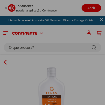
Continente
Abrir
Instalar a aplicação Continente
Livros Escolares
! Aproveite 5% Desconto Direto e Entrega Grátis
O que procura?