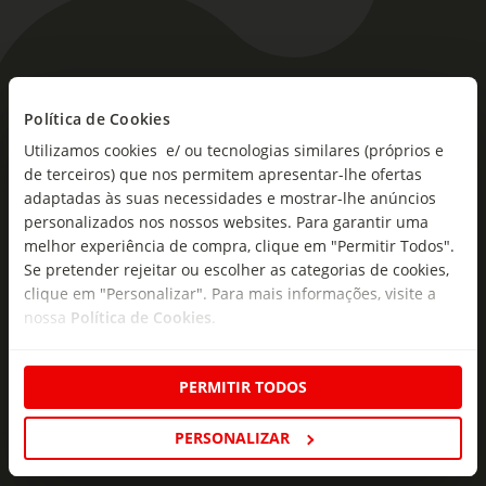
As novidades mais frescas no
seu e-mail!
Política de Cookies
Utilizamos cookies e/ ou tecnologias similares (próprios e
Subscreva e descubra campanhas exclusivas,
de terceiros) que nos permitem apresentar-lhe ofertas
ofertas e novidades para si.
adaptadas às suas necessidades e mostrar-lhe anúncios
personalizados nos nossos websites. Para garantir uma
Insira o seu e-
melhor experiência de compra, clique em "Permitir Todos".
Subscrever
mail
Se pretender rejeitar ou escolher as categorias de cookies,
clique em "Personalizar". Para mais informações, visite a
nossa
Política de Cookies
.
PERMITIR TODOS
Fale Connosco
PERSONALIZAR
Formulário de Contacto