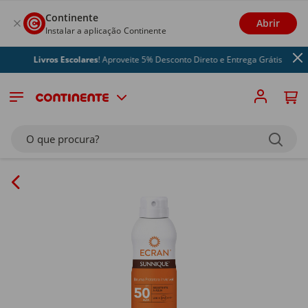
Continente
Abrir
Instalar a aplicação Continente
Livros Escolares
! Aproveite 5% Desconto Direto e Entrega Grátis
O que procura?