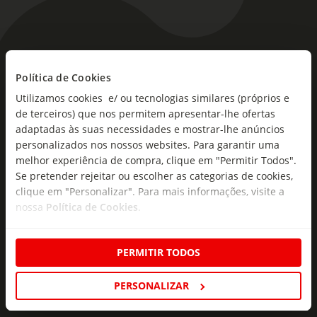
As novidades mais frescas no
seu e-mail!
Política de Cookies
Utilizamos cookies e/ ou tecnologias similares (próprios e
Subscreva e descubra campanhas exclusivas,
de terceiros) que nos permitem apresentar-lhe ofertas
ofertas e novidades para si.
adaptadas às suas necessidades e mostrar-lhe anúncios
personalizados nos nossos websites. Para garantir uma
Insira o seu e-
melhor experiência de compra, clique em "Permitir Todos".
Subscrever
mail
Se pretender rejeitar ou escolher as categorias de cookies,
clique em "Personalizar". Para mais informações, visite a
nossa
Política de Cookies
.
PERMITIR TODOS
Fale Connosco
PERSONALIZAR
Formulário de Contacto