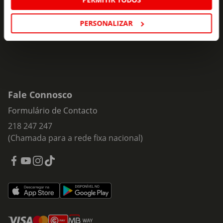
Insira o seu e-
Subscrever
mail
PERSONALIZAR
Fale Connosco
Formulário de Contacto
218 247 247
(Chamada para a rede fixa nacional)