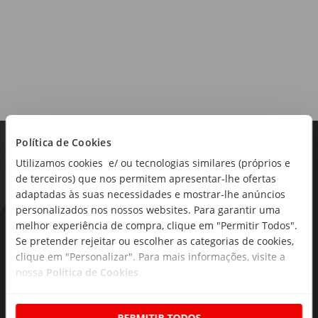
Política de Cookies
Utilizamos cookies e/ ou tecnologias similares (próprios e
de terceiros) que nos permitem apresentar-lhe ofertas
adaptadas às suas necessidades e mostrar-lhe anúncios
personalizados nos nossos websites. Para garantir uma
melhor experiência de compra, clique em "Permitir Todos".
As novidades mais frescas no
Se pretender rejeitar ou escolher as categorias de cookies,
seu e-mail!
clique em "Personalizar". Para mais informações, visite a
nossa
Política de Cookies
.
Subscreva e descubra campanhas exclusivas,
ofertas e novidades para si.
PERMITIR TODOS