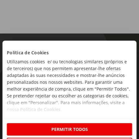
Política de Cookies
Utilizamos cookies e/ ou tecnologias similares (próprios e
de terceiros) que nos permitem apresentar-lhe ofertas
adaptadas às suas necessidades e mostrar-lhe anúncios
As novidades mais frescas no
personalizados nos nossos websites. Para garantir uma
melhor experiência de compra, clique em "Permitir Todos".
seu e-mail!
Se pretender rejeitar ou escolher as categorias de cookies,
clique em "Personalizar". Para mais informações, visite a
Subscreva e descubra campanhas exclusivas,
nossa
Política de Cookies
.
ofertas e novidades para si.
Insira o seu e-
Subscrever
mail
PERMITIR TODOS