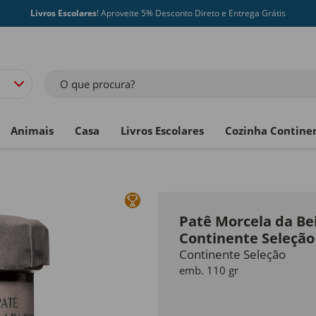
Livros Escolares
! Aproveite 5% Desconto Direto e Entrega Grátis
O que procura?
Animais
Casa
Livros Escolares
Cozinha Contine
Patê Morcela da Be
Continente Seleção
Continente Seleção
emb. 110 gr