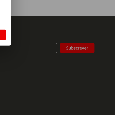
m
S
Subscrever