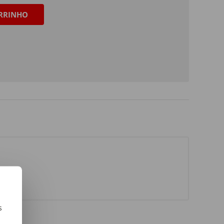
RRINHO
s