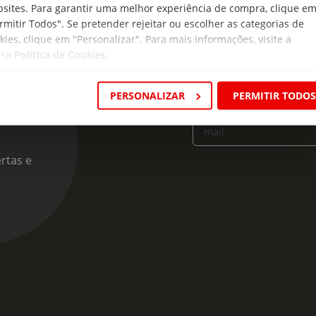
sites. Para garantir uma melhor experiência de compra, clique e
rmitir Todos". Se pretender rejeitar ou escolher as categorias de
kies, clique em "Personalizar". Para mais informações, visite a
ssa
Política de Cookies
.
cas
PERSONALIZAR
PERMITIR TODO
Insira o seu e-
mail
rtas e