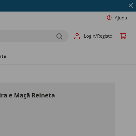
Ajuda
Login/Registo
nte
ira e Maçã Reineta