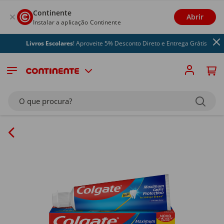
Continente
Abrir
Instalar a aplicação Continente
Livros Escolares
! Aproveite 5% Desconto Direto e Entrega Grátis
O que procura?