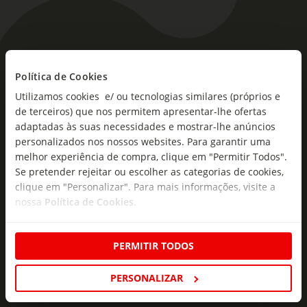
As novidades mais frescas no
Política de Cookies
seu e-mail!
Utilizamos cookies e/ ou tecnologias similares (próprios e
Subscreva e descubra campanhas exclusivas,
de terceiros) que nos permitem apresentar-lhe ofertas
ofertas e novidades para si.
adaptadas às suas necessidades e mostrar-lhe anúncios
personalizados nos nossos websites. Para garantir uma
Insira o seu e-
melhor experiência de compra, clique em "Permitir Todos".
Subscrever
mail
Se pretender rejeitar ou escolher as categorias de cookies,
clique em "Personalizar". Para mais informações, visite a
nossa
Política de Cookies
.
PERMITIR TODOS
Fale Connosco
PERSONALIZAR
Formulário de Contacto