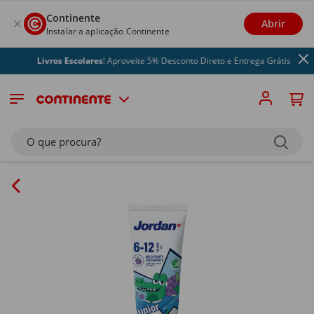
Continente
Abrir
Instalar a aplicação Continente
Livros Escolares
! Aproveite 5% Desconto Direto e Entrega Grátis
O que procura?