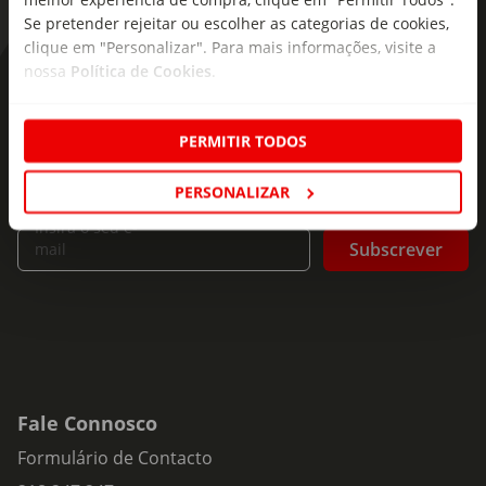
Se pretender rejeitar ou escolher as categorias de cookies,
clique em "Personalizar". Para mais informações, visite a
nossa
Política de Cookies
.
As novidades mais frescas no
seu e-mail!
PERMITIR TODOS
Subscreva e descubra campanhas exclusivas,
ofertas e novidades para si.
PERSONALIZAR
Insira o seu e-
Subscrever
mail
Fale Connosco
Formulário de Contacto