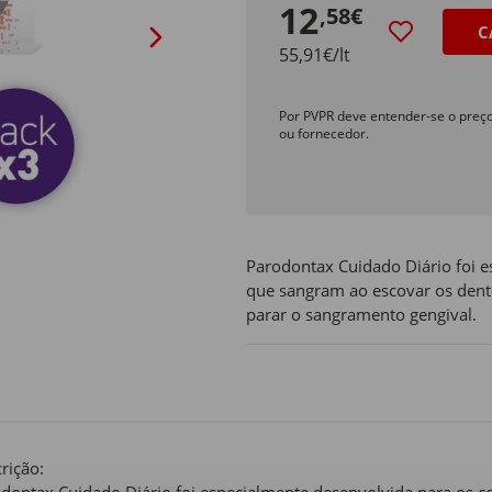
12
,58€
C
55,91€/lt
Por PVPR deve entender-se o preç
ou fornecedor.
Parodontax Cuidado Diário foi 
que sangram ao escovar os dent
parar o sangramento gengival.
rição: