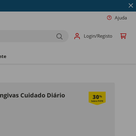
Ajuda
Login/Registo
nte
ngivas Cuidado Diário
30
%