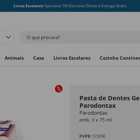
Livros Escolares
! Aproveite 5% Desconto Direto e Entrega Grátis
O que procura?
Animais
Casa
Livros Escolares
Cozinha Contine
Pasta de Dentes Ge
Parodontax
Parodontax
emb. 3 x 75 ml
PVPR
17,97€