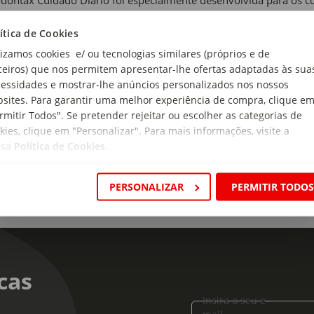
dontax Cuidado Diário foi especialmente desenvolvida para os 
em uma pasta de uso diário que ajude a parar o sangramento gen
az a remover a maior causa de sangramento das gengivas* e tem u
ítica de Cookies
parada com uma pasta dentífrica sem bicarbonato de sódio, ap
lizamos cookies e/ ou tecnologias similares (próprios e de
 vezes ao dia. PM-PT-PAD-20-00004 – 02/20
ceiros) que nos permitem apresentar-lhe ofertas adaptadas às sua
essidades e mostrar-lhe anúncios personalizados nos nossos
 de produto:
sites. Para garantir uma melhor experiência de compra, clique e
a de Dentes Gengivas
rmitir Todos". Se pretender rejeitar ou escolher as categorias de
kies, clique em "Personalizar". Para mais informações, visite a
ssa
Política de Cookies
.
PERSONALIZAR
PERMITIR TODO
cas
Insira o seu e-