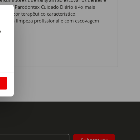
consumidores que sangram ao escovar os dentes e
gival. Parodontax Cuidado Diário é 4x mais
m sabor terapêutico característico.
ós uma limpeza profissional e com escovagem
s
m
S