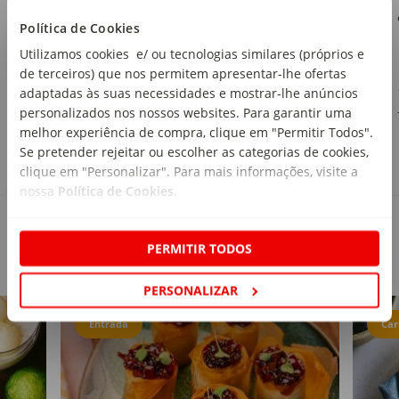
Continente
Política de Cookies
emb. 250 g
Utilizamos cookies e/ ou tecnologias similares (próprios e
de terceiros) que nos permitem apresentar-lhe ofertas
1
,79€
adaptadas às suas necessidades e mostrar-lhe anúncios
personalizados nos nossos websites. Para garantir uma
7,16€/kg
melhor experiência de compra, clique em "Permitir Todos".
Se pretender rejeitar ou escolher as categorias de cookies,
clique em "Personalizar". Para mais informações, visite a
nossa
Política de Cookies
.
PERMITIR TODOS
Receitas
PERSONALIZAR
Entrada
Car