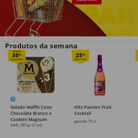
Entrega em casa
Recolha grátis
no próprio dia
com o Click&Go
Produtos da semana
Mais de
30
25
%
%
Gelado Waffle Cone
Hitz Passion Fruit
Chocolate Branco e
Cocktail
Cookies Magnum
garrafa 75 cl
emb. 285 gr (3 un)