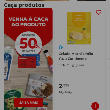
Caça produtos
Gelado Mochi Limão
Yuzu Continente
emb. 210 gr (6 un)
2
,99€
14,24€/kg