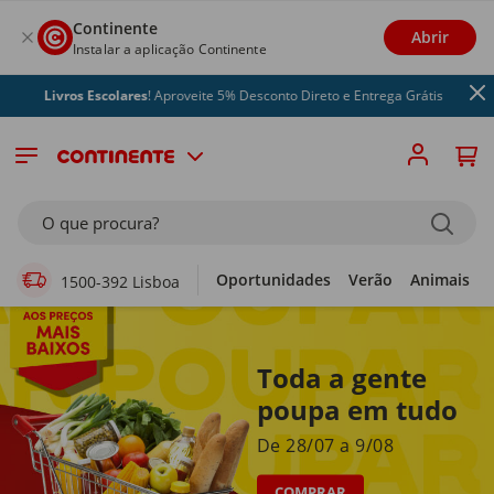
Continente
Abrir
Instalar a aplicação Continente
ivros Escolares
! Aproveite 5% Desconto Direto e Entrega Grátis
Supermercado Online
O que procura?
Oportunidades
Verão
Animais
1500-392 Lisboa
Toda a gente
poupa em tudo
De 28/07 a 9/08
COMPRAR