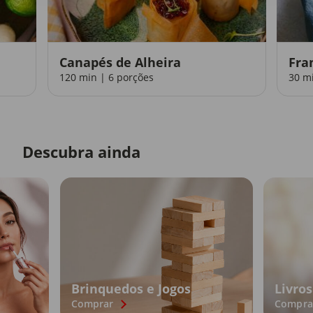
Canapés de Alheira
Fra
120 min | 6 porções
30 m
Descubra ainda
Brinquedos e Jogos
Livros
Comprar
Compra