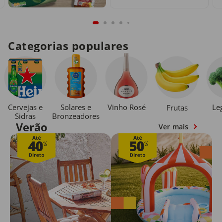
Categorias populares
Cervejas e
Solares e
Vinho Rosé
Le
Frutas
Sidras
Bronzeadores
Verão
Ver mais