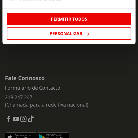
Subscreva e descubra campanhas exclusivas,
ofertas e novidades para si.
PERMITIR TODOS
Insira o seu e-
Subscrever
mail
PERSONALIZAR
Fale Connosco
Formulário de Contacto
218 247 247
(Chamada para a rede fixa nacional)