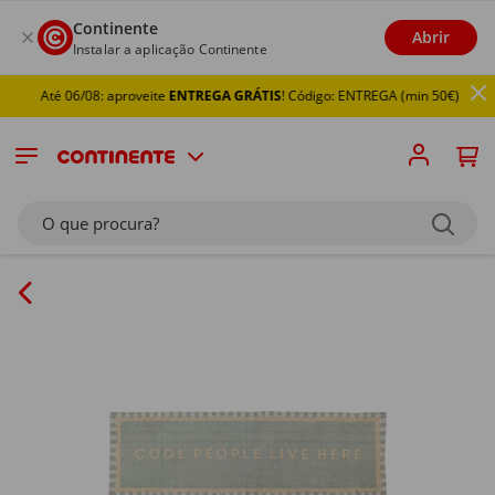
Continente
Abrir
Instalar a aplicação Continente
Até 06/08: aproveite
ENTREGA GRÁTIS
! Código: ENTREGA (min 50€)
O que procura?