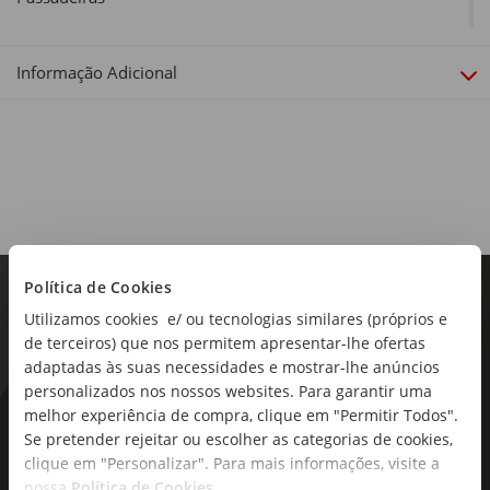
Cor:
Verde, Branco e Amarelo
Informação Adicional
Material:
100% Algodão
Dimensões:
Comprimento x Largura: 60 x 200cm
Linha:
Glimmers
Política de Cookies
Utilizamos cookies e/ ou tecnologias similares (próprios e
de terceiros) que nos permitem apresentar-lhe ofertas
adaptadas às suas necessidades e mostrar-lhe anúncios
personalizados nos nossos websites. Para garantir uma
melhor experiência de compra, clique em "Permitir Todos".
As novidades mais frescas no
Se pretender rejeitar ou escolher as categorias de cookies,
seu e-mail!
clique em "Personalizar". Para mais informações, visite a
nossa
Política de Cookies
.