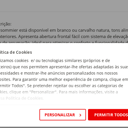
rição:
 sommier está disponível em branco ou carvalho natura, tons al
nteriores. Apresenta abertura frontal fácil com sistema de elev
a de arrumação, ideal para otimizar o conforto e funcionalidade 
tampo em MDF revestido a tecido 3D, proporciona elegância e c
ítica de Cookies
o em MDF, garante durabilidade e estabilidade ao longo do temp
lizamos cookies e/ ou tecnologias similares (próprios e de
eitamente com qualquer ambiente, seja um quarto minimalista ou
ceiros) que nos permitem apresentar-lhe ofertas adaptadas às sua
essidades e mostrar-lhe anúncios personalizados nos nossos
 de produto:
sites. Para garantir uma melhor experiência de compra, clique e
hões Casal
rmitir Todos". Se pretender rejeitar ou escolher as categorias de
kies, clique em "Personalizar". Para mais informações, visite a
nco
ssa
Política de Cookies
.
rial:
PERSONALIZAR
PERMITIR TODO
ier: tecido transpirável 3D e tampo MDF 5mm; Colchão: estrutu
s, espuma perfilada de 15mm, TNT de 14grs e núcleo carcaça de