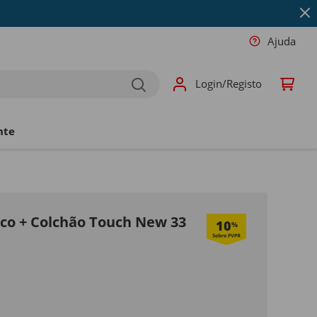
Ajuda
Login/Registo
nte
co + Colchão Touch New 33
10
%