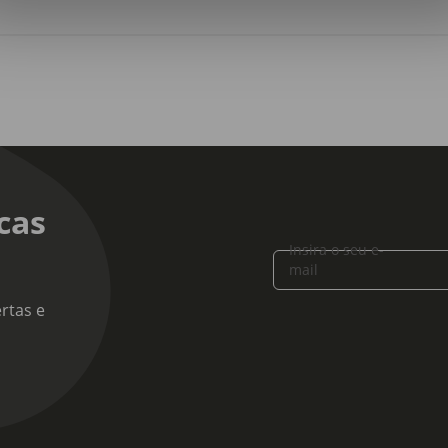
ensões:
rimento x Largura X Altura: 200 x 160 x 33 cm
a:
 33
cas
Insira o seu e-
mail
rtas e