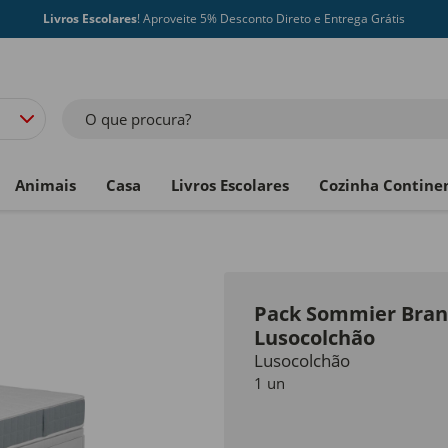
Livros Escolares
! Aproveite 5% Desconto Direto e Entrega Grátis
O que procura?
Animais
Casa
Livros Escolares
Cozinha Contine
Pack Sommier Bran
Lusocolchão
Lusocolchão
1 un