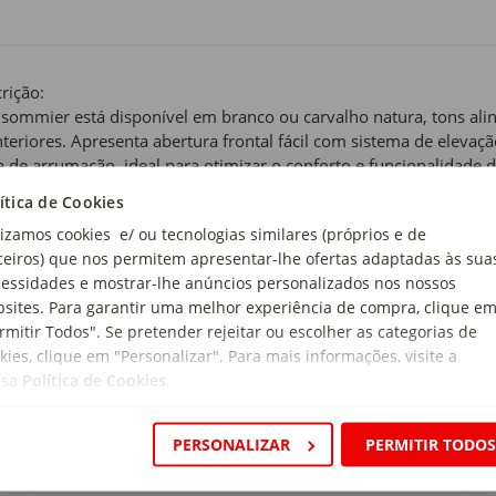
rição:
 sommier está disponível em branco ou carvalho natura, tons al
nteriores. Apresenta abertura frontal fácil com sistema de elev
a de arrumação, ideal para otimizar o conforto e funcionalidade 
tampo em MDF revestido a tecido 3D, proporciona elegância e c
ítica de Cookies
o em MDF, garante durabilidade e estabilidade ao longo do temp
lizamos cookies e/ ou tecnologias similares (próprios e de
eitamente com qualquer ambiente, seja um quarto minimalista ou
ceiros) que nos permitem apresentar-lhe ofertas adaptadas às sua
essidades e mostrar-lhe anúncios personalizados nos nossos
 de produto:
sites. Para garantir uma melhor experiência de compra, clique e
hões Casal
rmitir Todos". Se pretender rejeitar ou escolher as categorias de
kies, clique em "Personalizar". Para mais informações, visite a
nco
ssa
Política de Cookies
.
rial:
PERSONALIZAR
PERMITIR TODO
ier: tecido transpirável 3D e tampo MDF 5mm; Colchão: estrutu
ma perfilada de 10mm, TNT 14grs e núcleo de espuma de 20kg