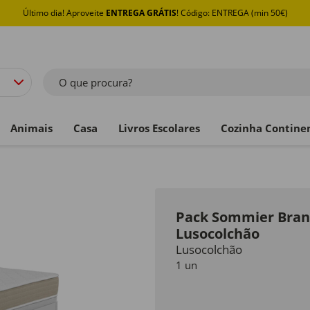
Último dia! Aproveite
ENTREGA GRÁTIS
! Código: ENTREGA (min 50€)
O que procura?
Animais
Casa
Livros Escolares
Cozinha Contine
Pack Sommier Branc
Lusocolchão
Lusocolchão
1 un