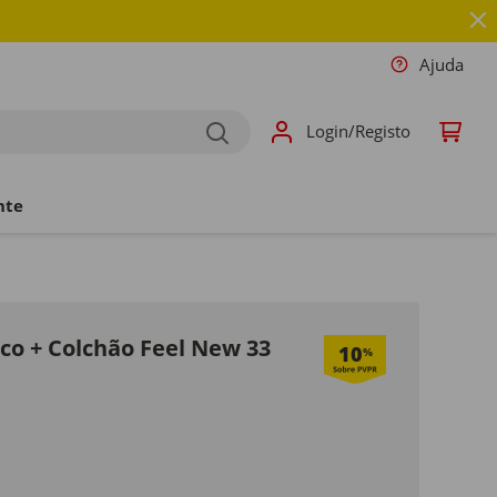
Ajuda
Login/Registo
nte
o + Colchão Feel New 33
10
%