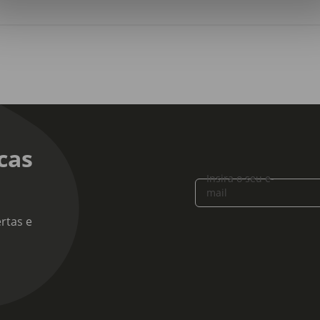
ensões:
rimento x Largura X Altura: 190 x 140 x 33 cm
a:
 33
cas
Insira o seu e-
mail
rtas e