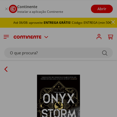
Continente
Abrir
Instalar a aplicação Continente
Até 06/08: aproveite
ENTREGA GRÁTIS
! Código: ENTREGA (min 50€)
O que procura?