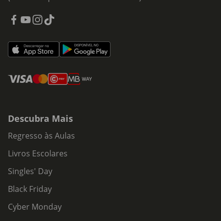
que ama - os seus dragões, a sua família, o seu lar e ele.
Mesmo que isso signifique manter um segredo tão grande,
pode destruir tudo. Eles precisam de um exército. Eles
precisam de poder. Eles precisam de magia. E eles precisam
da única coisa que somente Violet pode encontrar - a
verdade. Mas uma tempestade está a chegar... e nem todos
podem sobreviver à sua ira.
Descubra Mais
Regresso às Aulas
Livros Escolares
Singles' Day
Black Friday
Cyber Monday