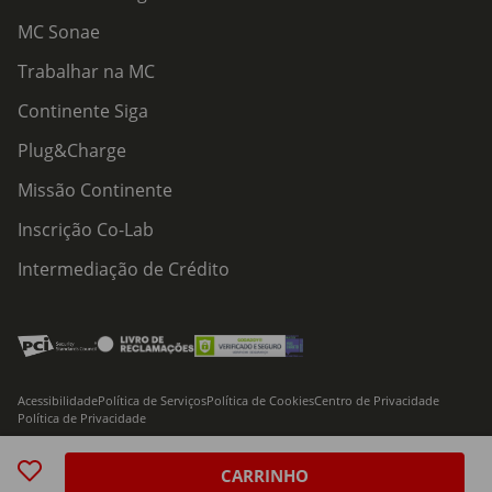
MC Sonae
Trabalhar na MC
Continente Siga
Plug&Charge
Missão Continente
Inscrição Co-Lab
Intermediação de Crédito
Acessibilidade
Política de Serviços
Política de Cookies
Centro de Privacidade
Política de Privacidade
© 2026 Modelo Continente Hipermercados, S.A. Todos os direitos reservados
CARRINHO