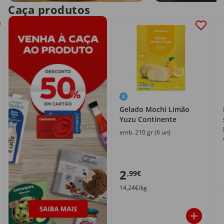
Caça produtos
Gelado Mochi Limão
Yuzu Continente
emb. 210 gr (6 un)
2
,99€
14,24€/kg