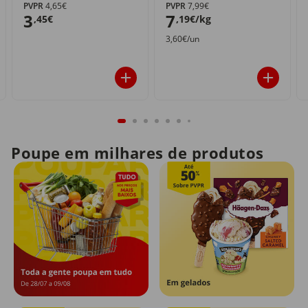
PVPR
4,65€
PVPR
7,99€
3
7
,45€
,19€/kg
3,60€/un
Poupe em milhares de produtos