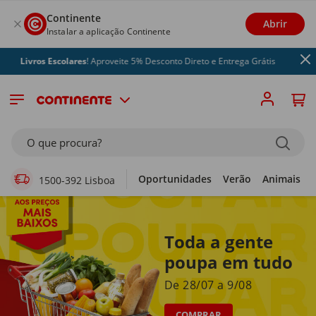
Continente
Abrir
Instalar a aplicação Continente
os Escolares
! Aproveite 5% Desconto Direto e Entrega Grátis
Supermercado Online
O que procura?
Oportunidades
Verão
Animais
1500-392 Lisboa
Toda a gente
poupa em tudo
De 28/07 a 9/08
COMPRAR