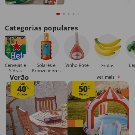
Categorias populares
Cervejas e
Solares e
Vinho Rosé
Le
Frutas
Sidras
Bronzeadores
Verão
Ver mais