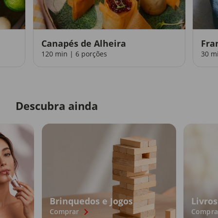
Canapés de Alheira
Fra
120 min | 6 porções
30 m
Descubra ainda
Brinquedos e Jogos
Livros
Comprar
Compra