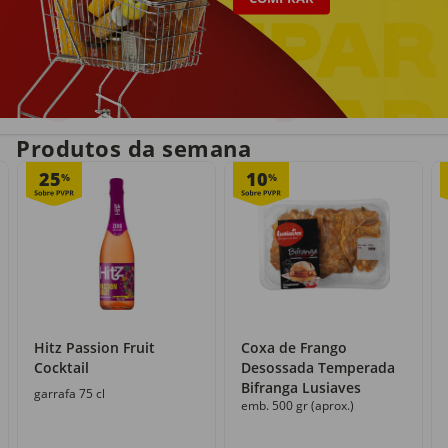
Entrega em casa
Recolha grátis
no próprio dia
com o Click&Go
Produtos da semana
25
10
%
%
Hitz Passion Fruit
Coxa de Frango
Cocktail
Desossada Temperada
Bifranga Lusiaves
garrafa 75 cl
emb. 500 gr (aprox.)