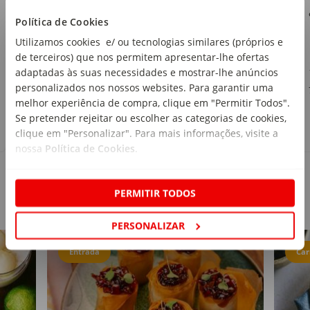
Continente
Política de Cookies
emb. 250 g
Utilizamos cookies e/ ou tecnologias similares (próprios e
de terceiros) que nos permitem apresentar-lhe ofertas
1
,79€
adaptadas às suas necessidades e mostrar-lhe anúncios
personalizados nos nossos websites. Para garantir uma
7,16€/kg
melhor experiência de compra, clique em "Permitir Todos".
Se pretender rejeitar ou escolher as categorias de cookies,
clique em "Personalizar". Para mais informações, visite a
nossa
Política de Cookies
.
PERMITIR TODOS
Receitas
PERSONALIZAR
Entrada
Car