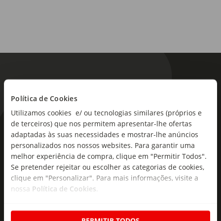
Política de Cookies
Utilizamos cookies e/ ou tecnologias similares (próprios e
de terceiros) que nos permitem apresentar-lhe ofertas
As novidades mais frescas no
adaptadas às suas necessidades e mostrar-lhe anúncios
seu e-mail!
personalizados nos nossos websites. Para garantir uma
melhor experiência de compra, clique em "Permitir Todos".
Subscreva e descubra campanhas exclusivas,
Se pretender rejeitar ou escolher as categorias de cookies,
ofertas e novidades para si.
clique em "Personalizar". Para mais informações, visite a
nossa
Política de Cookies
.
Insira o seu e-
Subscrever
mail
PERMITIR TODOS