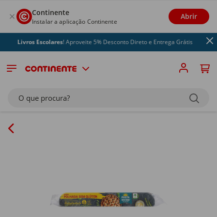
Continente
Abrir
Instalar a aplicação Continente
Livros Escolares
! Aproveite 5% Desconto Direto e Entrega Grátis
O que procura?