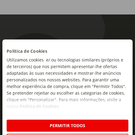
Política de Cookies
Utilizamos cookies e/ ou tecnologias similares (próprios e
As novidades mais frescas no
de terceiros) que nos permitem apresentar-lhe ofertas
seu e-mail!
adaptadas às suas necessidades e mostrar-lhe anúncios
personalizados nos nossos websites. Para garantir uma
Subscreva e descubra campanhas exclusivas,
melhor experiência de compra, clique em "Permitir Todos".
ofertas e novidades para si.
Se pretender rejeitar ou escolher as categorias de cookies,
clique em "Personalizar". Para mais informações, visite a
Insira o seu e-
nossa
Política de Cookies
.
Subscrever
mail
PERMITIR TODOS