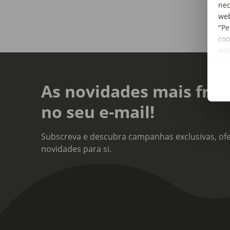
nec
web
"Pe
coo
no
As novidades mais fres
no seu e-mail!
Subscreva e descubra campanhas exclusivas, ofe
novidades para si.