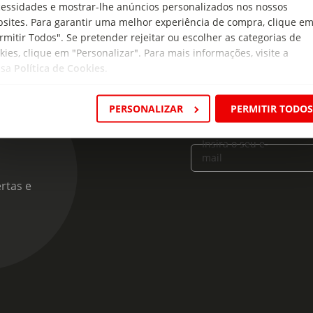
essidades e mostrar-lhe anúncios personalizados nos nossos
sites. Para garantir uma melhor experiência de compra, clique e
rmitir Todos". Se pretender rejeitar ou escolher as categorias de
kies, clique em "Personalizar". Para mais informações, visite a
ssa
Política de Cookies
.
PERSONALIZAR
PERMITIR TODO
cas
Insira o seu e-
mail
rtas e