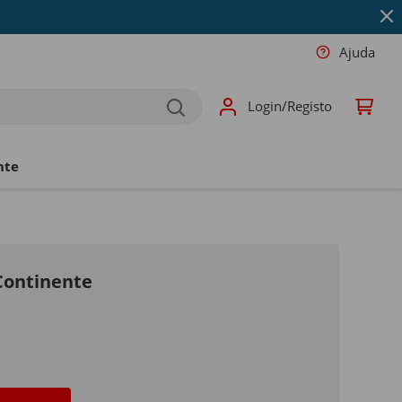
Ajuda
Login/Registo
nte
Continente