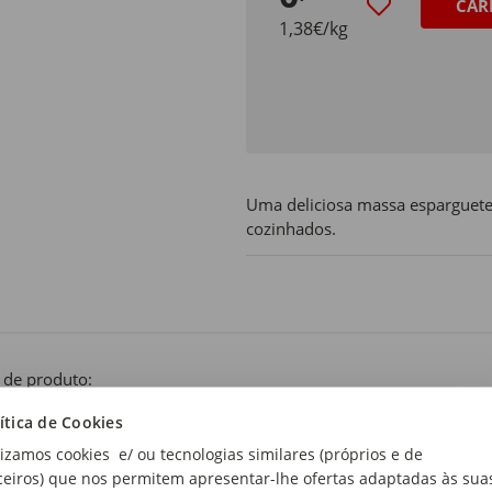
CAR
1,38€/kg
Uma deliciosa massa esparguete 
cozinhados.
 de produto:
rguete
ítica de Cookies
lizamos cookies e/ ou tecnologias similares (próprios e de
ceiros) que nos permitem apresentar-lhe ofertas adaptadas às sua