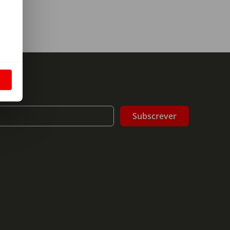
m
S
Subscrever