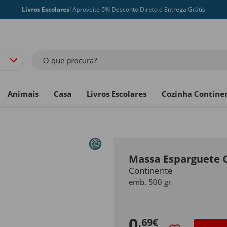
Livros Escolares
! Aproveite 5% Desconto Direto e Entrega Grátis
O que procura?
Animais
Casa
Livros Escolares
Cozinha Contine
Massa Esparguete 
Continente
emb. 500 gr
0
,69€