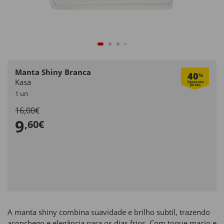
Manta Shiny Branca
40
%
Kasa
1 un
16,00€
9
,60€
A manta shiny combina suavidade e brilho subtil, trazendo
aconchego e elegância para os dias frios. Com toque macio e