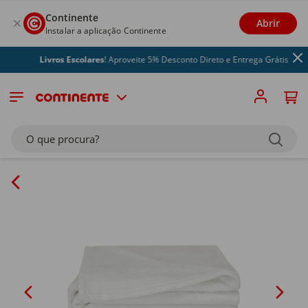
Continente
Abrir
Instalar a aplicação Continente
Livros Escolares
! Aproveite 5% Desconto Direto e Entrega Grátis
O que procura?