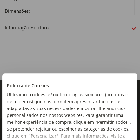
Dimensões:
Comprimento x Largura: 160 x 130 cm
Informação Adicional
Sortido:
Não
Política de Cookies
Utilizamos cookies e/ ou tecnologias similares (próprios e
de terceiros) que nos permitem apresentar-lhe ofertas
adaptadas às suas necessidades e mostrar-lhe anúncios
personalizados nos nossos websites. Para garantir uma
melhor experiência de compra, clique em "Permitir Todos".
As novidades mais frescas no
Se pretender rejeitar ou escolher as categorias de cookies,
clique em "Personalizar". Para mais informações, visite a
seu e-mail!