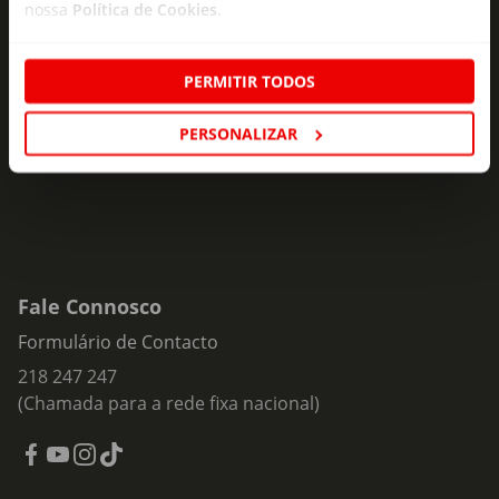
nossa
Política de Cookies
.
Subscreva e descubra campanhas exclusivas,
ofertas e novidades para si.
PERMITIR TODOS
Insira o seu e-
Subscrever
mail
PERSONALIZAR
Fale Connosco
Formulário de Contacto
218 247 247
(Chamada para a rede fixa nacional)