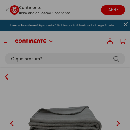
Continente
Abrir
Instalar a aplicação Continente
Livros Escolares
! Aproveite 5% Desconto Direto e Entrega Grátis
O que procura?