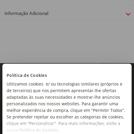
Comprimento x Largura: 160 x 130 cm
Informação Adicional
Sortido:
Não
Política de Cookies
Utilizamos cookies e/ ou tecnologias similares (próprios e
de terceiros) que nos permitem apresentar-lhe ofertas
adaptadas às suas necessidades e mostrar-lhe anúncios
personalizados nos nossos websites. Para garantir uma
As novidades mais frescas no
melhor experiência de compra, clique em "Permitir Todos".
Se pretender rejeitar ou escolher as categorias de cookies,
seu e-mail!
clique em "Personalizar". Para mais informações, visite a
nossa
Política de Cookies
.
Subscreva e descubra campanhas exclusivas,