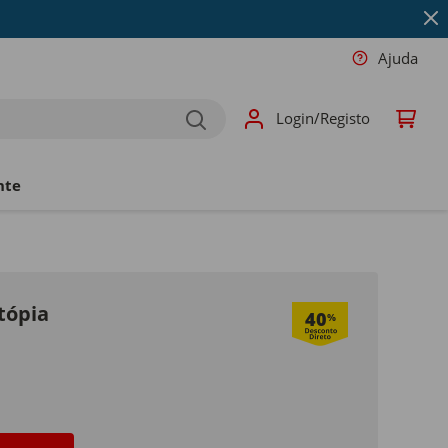
Ajuda
Login/Registo
nte
tópia
40
%