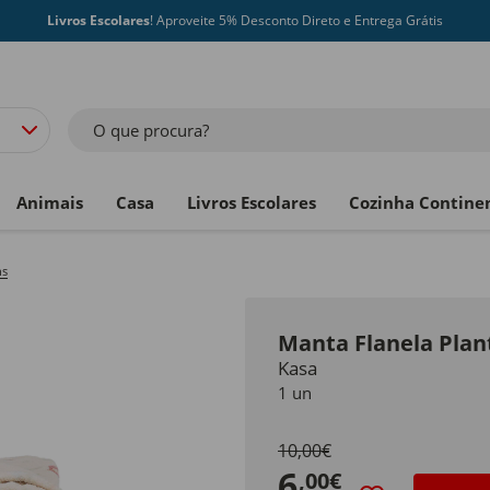
Livros Escolares
! Aproveite 5% Desconto Direto e Entrega Grátis
O que procura?
Animais
Casa
Livros Escolares
Cozinha Contine
ns
Manta Flanela Plan
Kasa
1 un
10,00€
6
,00€