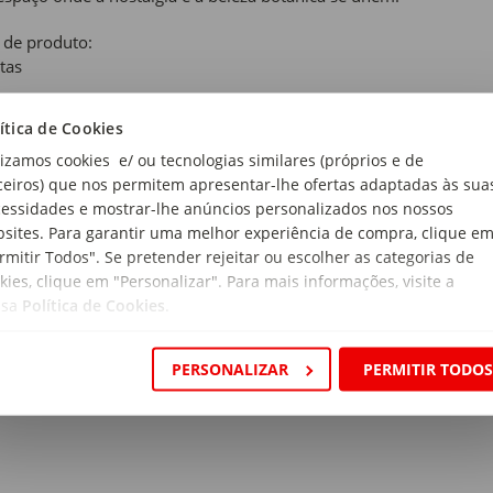
 de produto:
tas
ítica de Cookies
icor
lizamos cookies e/ ou tecnologias similares (próprios e de
rial:
ceiros) que nos permitem apresentar-lhe ofertas adaptadas às sua
 Poliéster
essidades e mostrar-lhe anúncios personalizados nos nossos
sites. Para garantir uma melhor experiência de compra, clique e
magem:
rmitir Todos". Se pretender rejeitar ou escolher as categorias de
 g/m2
kies, clique em "Personalizar". Para mais informações, visite a
ssa
Política de Cookies
.
ensões:
rimento x Largura: 160 x 130 cm
PERSONALIZAR
PERMITIR TODO
a:
tópia
ido: