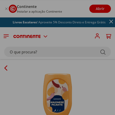
Continente
Abrir
Instalar a aplicação Continente
Livros Escolares
! Aproveite 5% Desconto Direto e Entrega Grátis
O que procura?