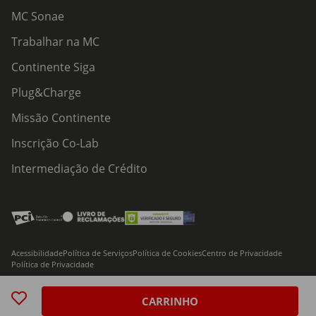
MC Sonae
Trabalhar na MC
Continente Siga
Plug&Charge
Missão Continente
Inscrição Co-Lab
Intermediação de Crédito
Acessibilidade
Política de Serviços
Política de Cookies
Centro de Privacidade
Política de Privacidade
© 2026 Modelo Continente Hipermercados, S.A. Todos os direitos reservados
CARRINHO