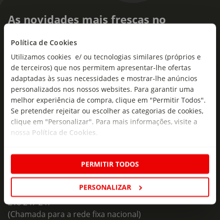
As novidades mais frescas no
seu e-mail!
Política de Cookies
Subscreva e descubra campanhas exclusivas,
Utilizamos cookies e/ ou tecnologias similares (próprios e
ofertas e novidades para si.
de terceiros) que nos permitem apresentar-lhe ofertas
adaptadas às suas necessidades e mostrar-lhe anúncios
Insira o seu e-
personalizados nos nossos websites. Para garantir uma
Subscrever
mail
melhor experiência de compra, clique em "Permitir Todos".
Se pretender rejeitar ou escolher as categorias de cookies,
clique em "Personalizar". Para mais informações, visite a
nossa
Política de Cookies
.
PERMITIR TODOS
Fale Connosco
Formulário de Contacto
PERSONALIZAR
218 247 247
(Chamada para a rede fixa nacional)