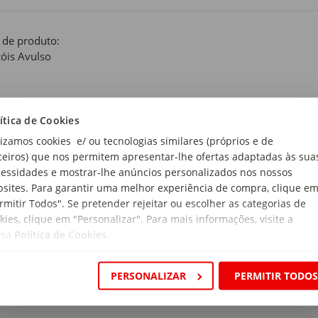
 de produto:
óis Avulso
 Escuro
ítica de Cookies
anho:
lizamos cookies e/ ou tecnologias similares (próprios e de
 Solteiro
ceiros) que nos permitem apresentar-lhe ofertas adaptadas às sua
essidades e mostrar-lhe anúncios personalizados nos nossos
rial:
sites. Para garantir uma melhor experiência de compra, clique e
% Algodão
rmitir Todos". Se pretender rejeitar ou escolher as categorias de
kies, clique em "Personalizar". Para mais informações, visite a
magem:
ssa
Política de Cookies
.
 g/m2
ensões:
PERSONALIZAR
PERMITIR TODO
rimento x Largura: 190 x 90 cm
a: