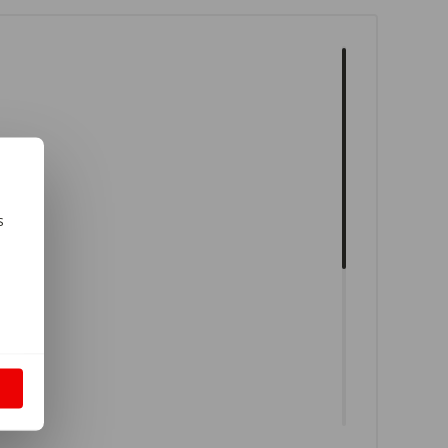
s
m
S