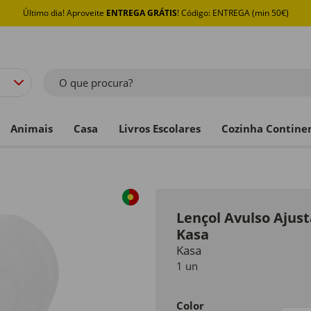
Último dia! Aproveite
ENTREGA GRÁTIS
! Código: ENTREGA (min 50€)
O que procura?
Animais
Casa
Livros Escolares
Cozinha Contine
Lençol Avulso Ajus
Kasa
Kasa
1 un
Color