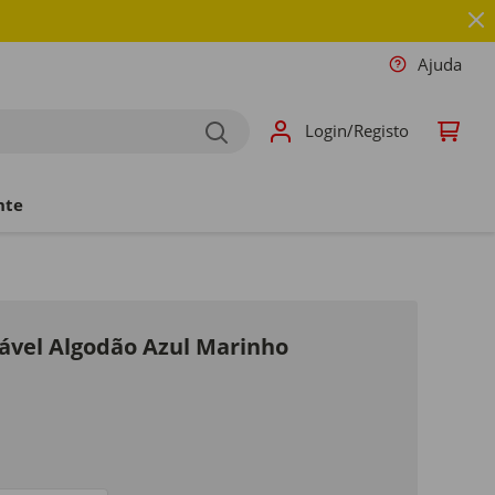
Ajuda
Login/Registo
nte
tável Algodão Azul Marinho