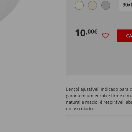
Size
10
,00€
CA
Lençol ajustável, indicado para
garantem um encaixe firme e ma
natural e macio, é respirável, 
no uso diário.