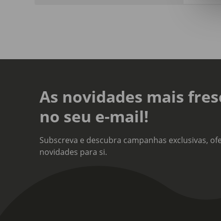
Liso
Hipo
Sim
Anti
Não
As novidades mais fres
Sort
Não
no seu e-mail!
Subscreva e descubra campanhas exclusivas, ofe
novidades para si.