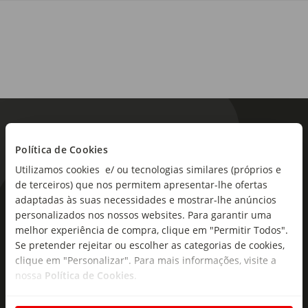
Política de Cookies
Utilizamos cookies e/ ou tecnologias similares (próprios e
de terceiros) que nos permitem apresentar-lhe ofertas
adaptadas às suas necessidades e mostrar-lhe anúncios
As novidades mais frescas no
personalizados nos nossos websites. Para garantir uma
seu e-mail!
melhor experiência de compra, clique em "Permitir Todos".
Se pretender rejeitar ou escolher as categorias de cookies,
Subscreva e descubra campanhas exclusivas,
clique em "Personalizar". Para mais informações, visite a
ofertas e novidades para si.
nossa
Política de Cookies
.
Insira o seu e-