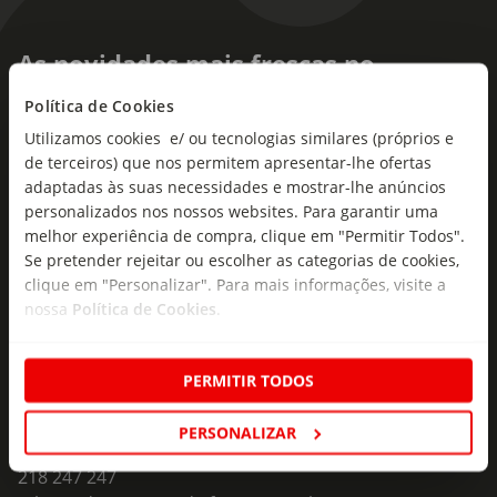
As novidades mais frescas no
seu e-mail!
Política de Cookies
Utilizamos cookies e/ ou tecnologias similares (próprios e
Subscreva e descubra campanhas exclusivas,
de terceiros) que nos permitem apresentar-lhe ofertas
ofertas e novidades para si.
adaptadas às suas necessidades e mostrar-lhe anúncios
Insira o seu e-
personalizados nos nossos websites. Para garantir uma
Subscrever
mail
melhor experiência de compra, clique em "Permitir Todos".
Se pretender rejeitar ou escolher as categorias de cookies,
clique em "Personalizar". Para mais informações, visite a
nossa
Política de Cookies
.
PERMITIR TODOS
Fale Connosco
PERSONALIZAR
Formulário de Contacto
218 247 247