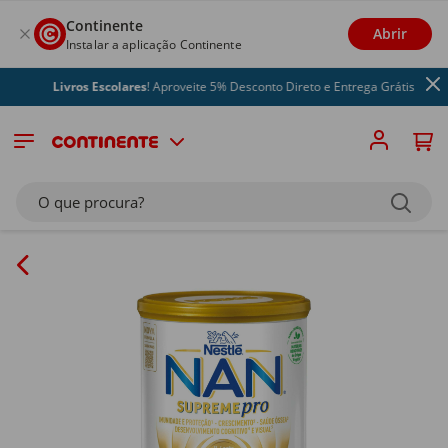
Continente
Abrir
Instalar a aplicação Continente
Livros Escolares
! Aproveite 5% Desconto Direto e Entrega Grátis
O que procura?