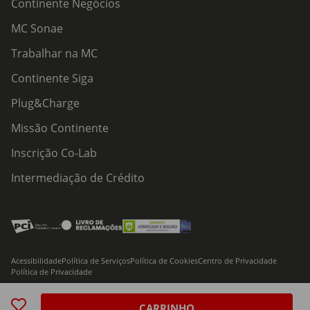
Continente Negócios
MC Sonae
Trabalhar na MC
Continente Siga
Plug&Charge
Missão Continente
Inscrição Co-Lab
Intermediação de Crédito
Acessibilidade
Política de Serviços
Política de Cookies
Centro de Privacidade
Política de Privacidade
© 2026 Modelo Continente Hipermercados, S.A. Todos os direitos reservados
CARRINHO