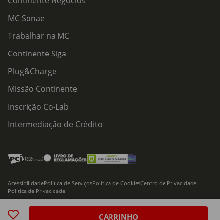
Continente Negócios
MC Sonae
Trabalhar na MC
Continente Siga
Plug&Charge
Missão Continente
Inscrição Co-Lab
Intermediação de Crédito
Acessibilidade
Política de Serviços
Política de Cookies
Centro de Privacidade
Política de Privacidade
© 2026 Modelo Continente Hipermercados, S.A. Todos os direitos reservados
CARRINHO