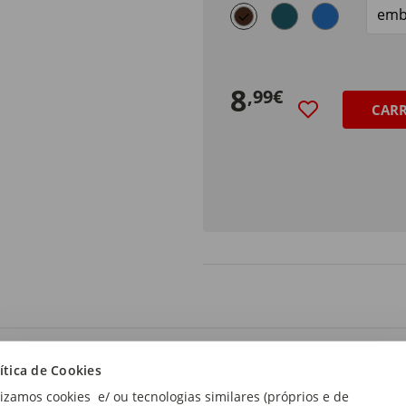
selected
Size
8
,99€
CAR
 de produto:
ítica de Cookies
s
lizamos cookies e/ ou tecnologias similares (próprios e de