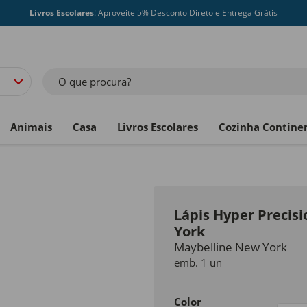
Livros Escolares
! Aproveite 5% Desconto Direto e Entrega Grátis
O que procura?
Animais
Casa
Livros Escolares
Cozinha Contine
Lápis Hyper Precis
York
Maybelline New York
emb. 1 un
Color