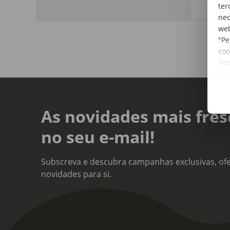
ter
nec
web
"Pe
coo
no
As novidades mais fres
no seu e-mail!
Subscreva e descubra campanhas exclusivas, ofe
novidades para si.