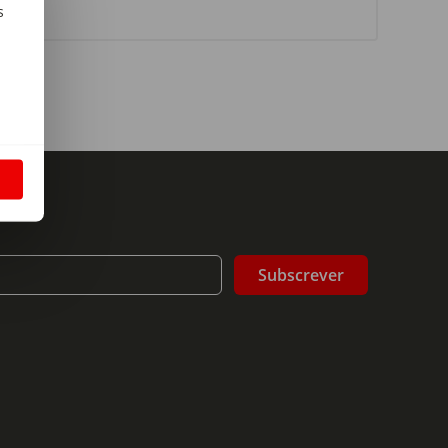
s
m
S
Subscrever