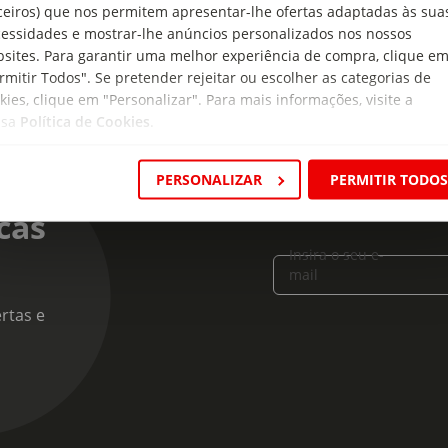
ceiros) que nos permitem apresentar-lhe ofertas adaptadas às sua
essidades e mostrar-lhe anúncios personalizados nos nossos
sites. Para garantir uma melhor experiência de compra, clique e
rmitir Todos". Se pretender rejeitar ou escolher as categorias de
kies, clique em "Personalizar". Para mais informações, visite a
ssa
Política de Cookies
.
PERSONALIZAR
PERMITIR TODO
cas
Insira o seu e-
mail
rtas e