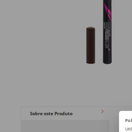
Sobre este Produto
Tipo
Pol
Lápi
Uti