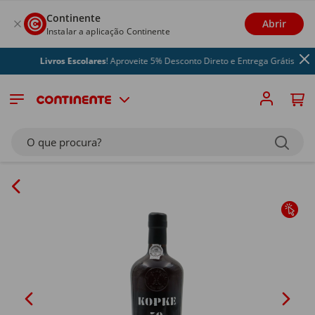
Continente
Abrir
Instalar a aplicação Continente
Livros Escolares
! Aproveite 5% Desconto Direto e Entrega Grátis
O que procura?