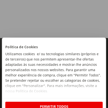
Vinho do Porto
Tipo de produto:
Vinho do Porto
Política de Cookies
Utilizamos cookies e/ ou tecnologias similares (próprios e
de terceiros) que nos permitem apresentar-lhe ofertas
adaptadas às suas necessidades e mostrar-lhe anúncios
personalizados nos nossos websites. Para garantir uma
As novidades mais frescas no
melhor experiência de compra, clique em "Permitir Todos".
Se pretender rejeitar ou escolher as categorias de cookies,
seu e-mail!
clique em "Personalizar". Para mais informações, visite a
nossa
Política de Cookies
.
Subscreva e descubra campanhas exclusivas,
ofertas e novidades para si.
PERMITIR TODOS
Insira o seu e-