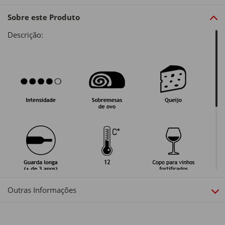
Sobre este Produto
Descrição:
Origem:
Outras Informações
Portugal
Região: