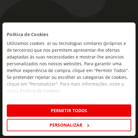
As novidades mais frescas no
Política de Cookies
seu e-mail!
Utilizamos cookies e/ ou tecnologias similares (próprios e
Subscreva e descubra campanhas exclusivas,
de terceiros) que nos permitem apresentar-lhe ofertas
ofertas e novidades para si.
adaptadas às suas necessidades e mostrar-lhe anúncios
personalizados nos nossos websites. Para garantir uma
Insira o seu e-
melhor experiência de compra, clique em "Permitir Todos".
Subscrever
mail
Se pretender rejeitar ou escolher as categorias de cookies,
clique em "Personalizar". Para mais informações, visite a
nossa
Política de Cookies
.
PERMITIR TODOS
Fale Connosco
PERSONALIZAR
Formulário de Contacto