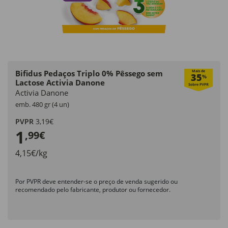
Bifidus Pedaços Triplo 0% Pêssego sem
Mais de
35
%
Lactose Activia Danone
Activia Danone
emb. 480 gr (4 un)
PVPR
3,19€
1
,99€
4,15€/kg
Por PVPR deve entender-se o preço de venda sugerido ou
recomendado pelo fabricante, produtor ou fornecedor.