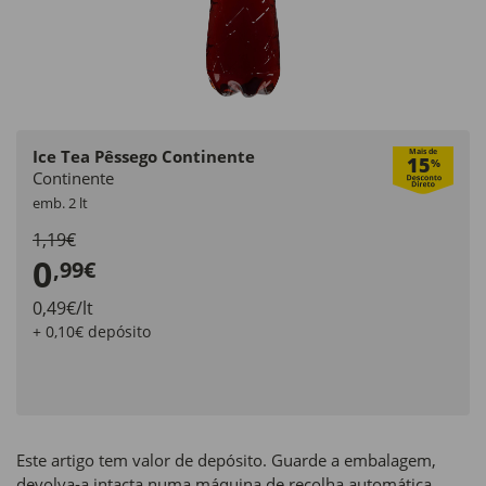
Ice Tea Pêssego Continente
Mais de
15
%
Continente
emb. 2 lt
1,19€
0
,99€
0,49€/lt
+ 0,10€ depósito
Este artigo tem valor de depósito. Guarde a embalagem,
devolva‑a intacta numa máquina de recolha automática