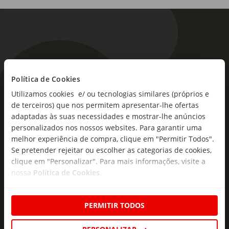
Política de Cookies
As novidades mais frescas no
Utilizamos cookies e/ ou tecnologias similares (próprios e
seu e-mail!
de terceiros) que nos permitem apresentar-lhe ofertas
adaptadas às suas necessidades e mostrar-lhe anúncios
Subscreva e descubra campanhas exclusivas,
personalizados nos nossos websites. Para garantir uma
ofertas e novidades para si.
melhor experiência de compra, clique em "Permitir Todos".
Se pretender rejeitar ou escolher as categorias de cookies,
Insira o seu e-
clique em "Personalizar". Para mais informações, visite a
Subscrever
mail
nossa
Política de Cookies
.
PERMITIR TODOS