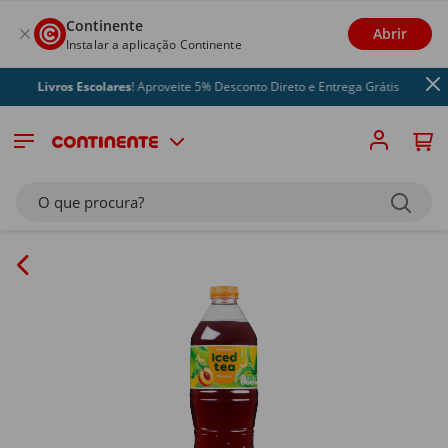
Continente
Abrir
Instalar a aplicação Continente
Livros Escolares
! Aproveite 5% Desconto Direto e Entrega Grátis
O que procura?