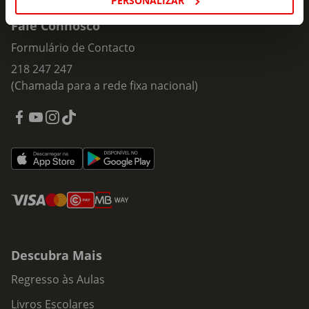
PERSONALIZAR
Fale Connosco
Formulário de Contacto
218 247 247
(Chamada para a rede fixa nacional)
Descubra Mais
Regresso às Aulas
Livros Escolares