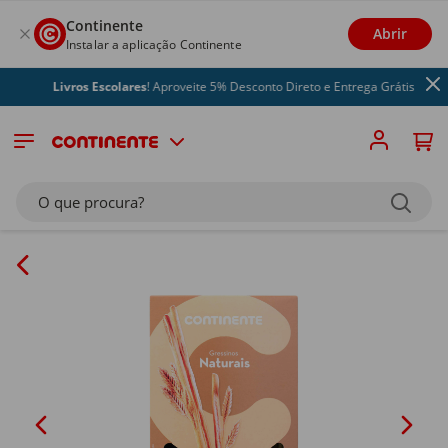
Continente
Abrir
Instalar a aplicação Continente
Livros Escolares
! Aproveite 5% Desconto Direto e Entrega Grátis
O que procura?