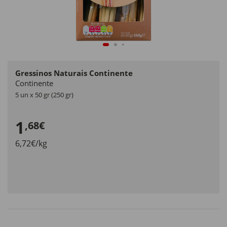
Gressinos Naturais Continente
Continente
5 un x 50 gr (250 gr)
1
,68€
6,72€/kg