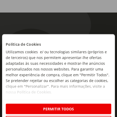
Política de Cookies
Utilizamos cookies e/ ou tecnologias similares (próprios e
As novidades mais frescas no
de terceiros) que nos permitem apresentar-lhe ofertas
seu e-mail!
adaptadas às suas necessidades e mostrar-lhe anúncios
personalizados nos nossos websites. Para garantir uma
Subscreva e descubra campanhas exclusivas,
melhor experiência de compra, clique em "Permitir Todos".
ofertas e novidades para si.
Se pretender rejeitar ou escolher as categorias de cookies,
clique em "Personalizar". Para mais informações, visite a
Insira o seu e-
nossa
Política de Cookies
.
Subscrever
mail
PERMITIR TODOS