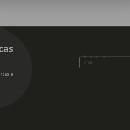
cas
Insira o seu e-
mail
rtas e