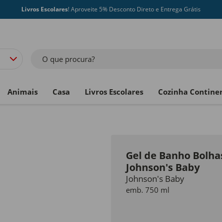
Livros Escolares
! Aproveite 5% Desconto Direto e Entrega Grátis
O que procura?
Animais
Casa
Livros Escolares
Cozinha Contine
Gel de Banho Bolha
Johnson's Baby
Johnson's Baby
emb. 750 ml