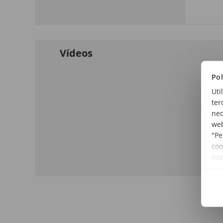
Vídeos
Pol
Uti
ter
nec
web
"Pe
coo
no