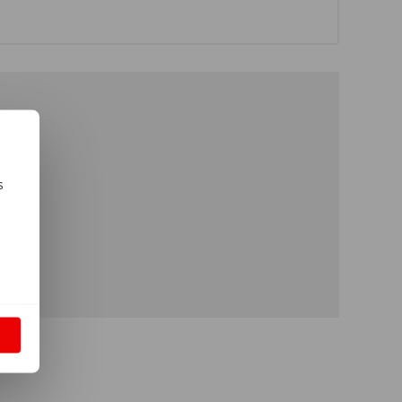
s
m
S