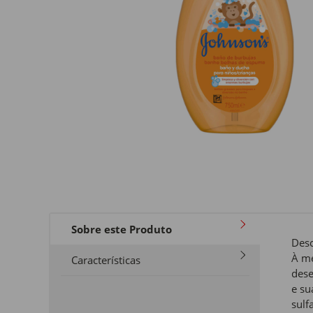
Sobre este Produto
Desc
À me
Características
dese
e su
sulf