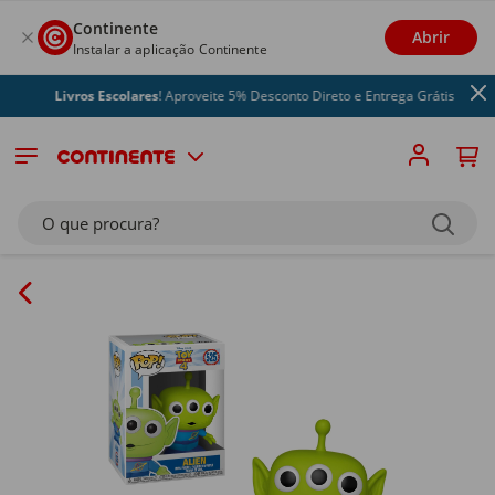
Continente
Abrir
Instalar a aplicação Continente
Livros Escolares
! Aproveite 5% Desconto Direto e Entrega Grátis
O que procura?