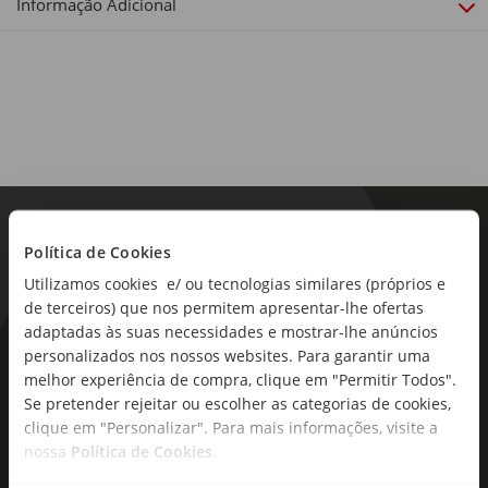
Informação Adicional
Política de Cookies
Utilizamos cookies e/ ou tecnologias similares (próprios e
de terceiros) que nos permitem apresentar-lhe ofertas
adaptadas às suas necessidades e mostrar-lhe anúncios
As novidades mais frescas no
personalizados nos nossos websites. Para garantir uma
melhor experiência de compra, clique em "Permitir Todos".
seu e-mail!
Se pretender rejeitar ou escolher as categorias de cookies,
clique em "Personalizar". Para mais informações, visite a
Subscreva e descubra campanhas exclusivas,
nossa
Política de Cookies
.
ofertas e novidades para si.