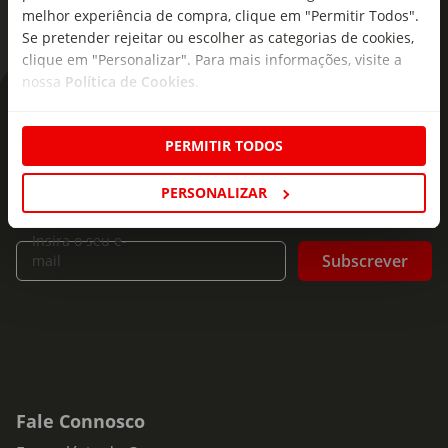
melhor experiência de compra, clique em "Permitir Todos".
Se pretender rejeitar ou escolher as categorias de cookies,
clique em "Personalizar". Para mais informações, visite a
nossa
Política de Cookies
.
As novidades mais frescas no
seu e-mail!
PERMITIR TODOS
Subscreva e descubra campanhas exclusivas,
PERSONALIZAR
ofertas e novidades para si.
Insira o seu e-
Subscrever
mail
Fale Connosco