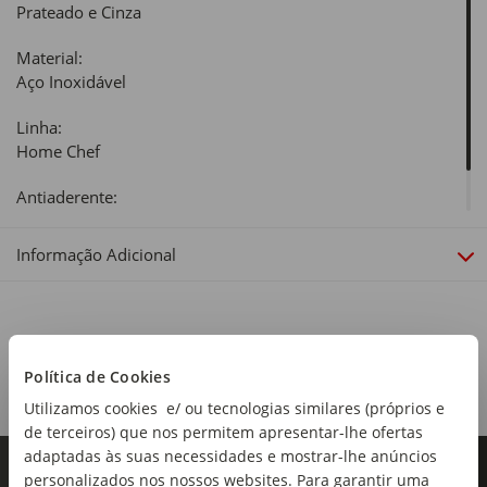
Prateado e Cinza
Material:
Aço Inoxidável
Linha:
Home Chef
Antiaderente:
Sim
Informação Adicional
Política de Cookies
Utilizamos cookies e/ ou tecnologias similares (próprios e
de terceiros) que nos permitem apresentar-lhe ofertas
adaptadas às suas necessidades e mostrar-lhe anúncios
personalizados nos nossos websites. Para garantir uma