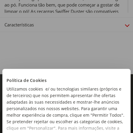
ao pó. Funciona tão bem, que pode começar a gostar de
limpar o pó! As recargas Swiffer Duster são compatíveis
com cabos curtos e XXL.
Características
Política de Cookies
Utilizamos cookies e/ ou tecnologias similares (próprios e
de terceiros) que nos permitem apresentar-lhe ofertas
adaptadas às suas necessidades e mostrar-lhe anúncios
personalizados nos nossos websites. Para garantir uma
melhor experiência de compra, clique em "Permitir Todos".
As novidades mais frescas no
Se pretender rejeitar ou escolher as categorias de cookies,
seu e-mail!
clique em "Personalizar". Para mais informações, visite a