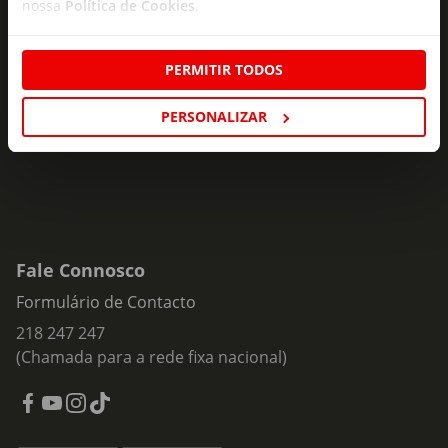
nossa
Política de Cookies
.
Subscreva e descubra campanhas exclusivas,
ofertas e novidades para si.
PERMITIR TODOS
Insira o seu e-
Subscrever
mail
PERSONALIZAR
Fale Connosco
Formulário de Contacto
218 247 247
(Chamada para a rede fixa nacional)