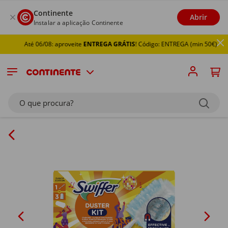
Continente
Abrir
Instalar a aplicação Continente
Até 06/08: aproveite
ENTREGA GRÁTIS
! Código: ENTREGA (min 50€)
O que procura?