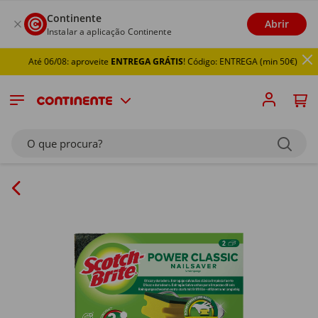
Continente
Abrir
Instalar a aplicação Continente
Até 06/08: aproveite
ENTREGA GRÁTIS
! Código: ENTREGA (min 50€)
O que procura?