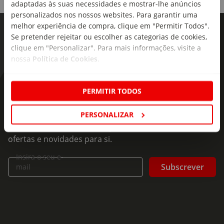
adaptadas às suas necessidades e mostrar-lhe anúncios
personalizados nos nossos websites. Para garantir uma
melhor experiência de compra, clique em "Permitir Todos".
Se pretender rejeitar ou escolher as categorias de cookies,
clique em "Personalizar". Para mais informações, visite a
nossa
Política de Cookies
.
As novidades mais frescas no
PERMITIR TODOS
seu e-mail!
PERSONALIZAR
Subscreva e descubra campanhas exclusivas,
ofertas e novidades para si.
Insira o seu e-
Subscrever
mail