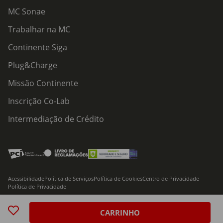
MC Sonae
Trabalhar na MC
Continente Siga
Plug&Charge
Missão Continente
Inscrição Co-Lab
Intermediação de Crédito
Acessibilidade
Política de Serviços
Política de Cookies
Centro de Privacidade
Política de Privacidade
© 2026 Modelo Continente Hipermercados, S.A. Todos os direitos reservados
CARRINHO