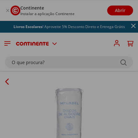
Continente
Abrir
Instalar a aplicação Continente
Livros Escolares
! Aproveite 5% Desconto Direto e Entrega Grátis
O que procura?