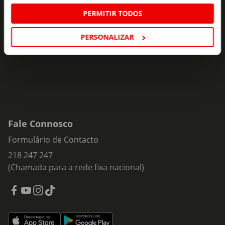
Subscreva e descubra campanhas exclusivas,
PERMITIR TODOS
ofertas e novidades para si.
Insira o seu e-
PERSONALIZAR
Subscrever
mail
Fale Connosco
Formulário de Contacto
218 247 247
(Chamada para a rede fixa nacional)