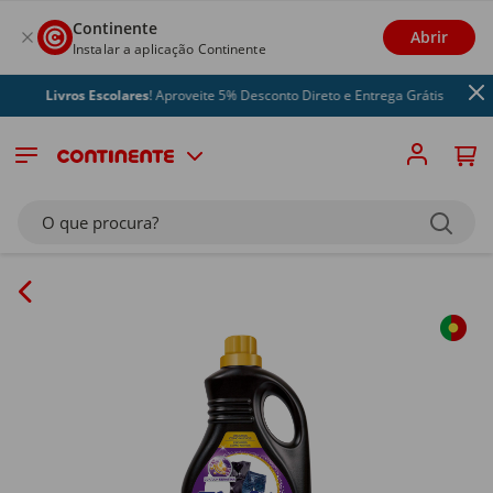
Continente
Abrir
Instalar a aplicação Continente
Livros Escolares
! Aproveite 5% Desconto Direto e Entrega Grátis
O que procura?