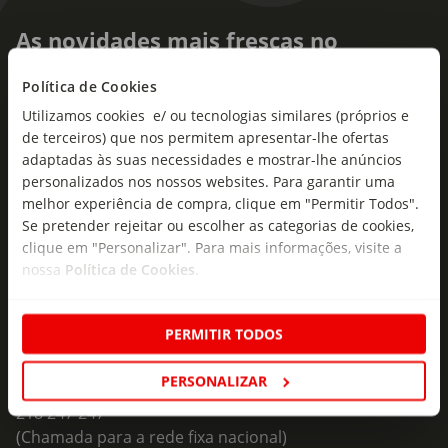
As novidades mais frescas no
seu e-mail!
Política de Cookies
Subscreva e descubra campanhas exclusivas,
Utilizamos cookies e/ ou tecnologias similares (próprios e
ofertas e novidades para si.
de terceiros) que nos permitem apresentar-lhe ofertas
adaptadas às suas necessidades e mostrar-lhe anúncios
Insira o seu e-
personalizados nos nossos websites. Para garantir uma
Subscrever
mail
melhor experiência de compra, clique em "Permitir Todos".
Se pretender rejeitar ou escolher as categorias de cookies,
clique em "Personalizar". Para mais informações, visite a
nossa
Política de Cookies
.
PERMITIR TODOS
Fale Connosco
PERSONALIZAR
Formulário de Contacto
218 247 247
(Chamada para a rede fixa nacional)