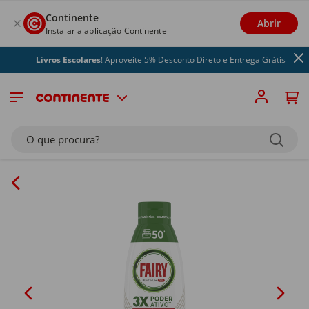
Continente
Abrir
Instalar a aplicação Continente
Livros Escolares
! Aproveite 5% Desconto Direto e Entrega Grátis
O que procura?