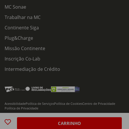
MC Sonae
Trabalhar na MC
Continente Siga
Plug&Charge
Missão Continente
Inscrição Co-Lab
Intermediação de Crédito
Acessibilidade
Política de Serviços
Política de Cookies
Centro de Privacidade
Política de Privacidade
© 2026 Modelo Continente Hipermercados, S.A. Todos os direitos reservados
CARRINHO