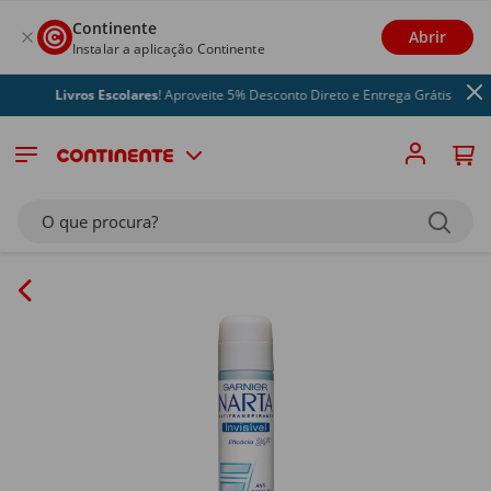
Continente
Abrir
Instalar a aplicação Continente
Livros Escolares
! Aproveite 5% Desconto Direto e Entrega Grátis
O que procura?