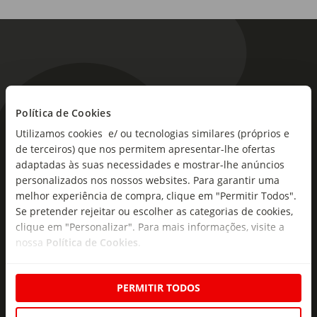
Política de Cookies
As novidades mais frescas no
Utilizamos cookies e/ ou tecnologias similares (próprios e
seu e-mail!
de terceiros) que nos permitem apresentar-lhe ofertas
adaptadas às suas necessidades e mostrar-lhe anúncios
Subscreva e descubra campanhas exclusivas,
personalizados nos nossos websites. Para garantir uma
melhor experiência de compra, clique em "Permitir Todos".
ofertas e novidades para si.
Se pretender rejeitar ou escolher as categorias de cookies,
Insira o seu e-
clique em "Personalizar". Para mais informações, visite a
Subscrever
mail
nossa
Política de Cookies
.
PERMITIR TODOS