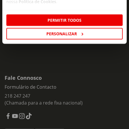
nossa
Política de Cookies
.
Subscreva e descubra campanhas exclusivas,
ofertas e novidades para si.
PERMITIR TODOS
Insira o seu e-
Subscrever
mail
PERSONALIZAR
Fale Connosco
Formulário de Contacto
218 247 247
(Chamada para a rede fixa nacional)