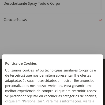
Desodorizante Spray Todo o Corpo
Composição:
Este produto inclui na sua composição: Aloe Vera
Características
Política de Cookies
Utilizamos cookies e/ ou tecnologias similares (próprios e
de terceiros) que nos permitem apresentar-lhe ofertas
adaptadas às suas necessidades e mostrar-lhe anúncios
personalizados nos nossos websites. Para garantir uma
melhor experiência de compra, clique em "Permitir Todos".
As novidades mais frescas no
Se pretender rejeitar ou escolher as categorias de cookies,
seu e-mail!
clique em "Personalizar". Para mais informações, visite a