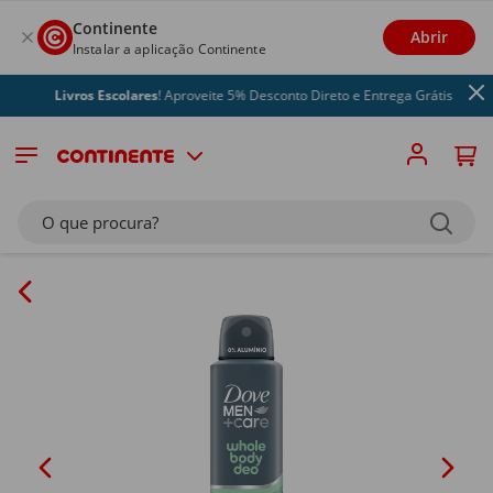
Continente
Abrir
Instalar a aplicação Continente
Livros Escolares
! Aproveite 5% Desconto Direto e Entrega Grátis
O que procura?