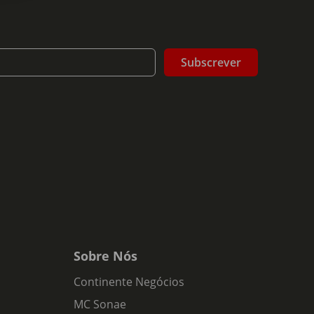
Subscrever
 boca; deliciosos sabores de compota de passas e
A Escolha de Sua Eminência é melhor servida em
rico buquê e sabor.
Sobre Nós
Continente Negócios
MC Sonae