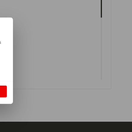
s
m
S