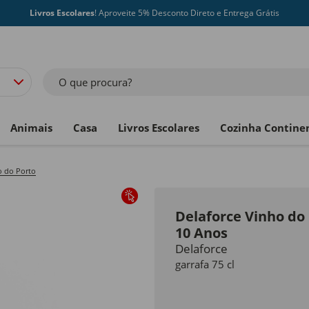
Livros Escolares
! Aproveite 5% Desconto Direto e Entrega Grátis
O que procura?
Animais
Casa
Livros Escolares
Cozinha Contine
o do Porto
Delaforce Vinho do
10 Anos
Delaforce
garrafa 75 cl