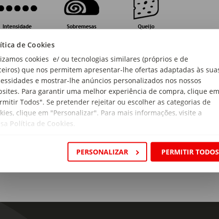
arda e Serviço
ítica de Cookies
lizamos cookies e/ ou tecnologias similares (próprios e de
ceiros) que nos permitem apresentar-lhe ofertas adaptadas às sua
essidades e mostrar-lhe anúncios personalizados nos nossos
sites. Para garantir uma melhor experiência de compra, clique e
rmitir Todos". Se pretender rejeitar ou escolher as categorias de
kies, clique em "Personalizar". Para mais informações, visite a
génios:
ssa
Política de Cookies
.
ém sulfitos.
PERSONALIZAR
PERMITIR TODO
gem:
ugal
ão:
o do Porto
as: