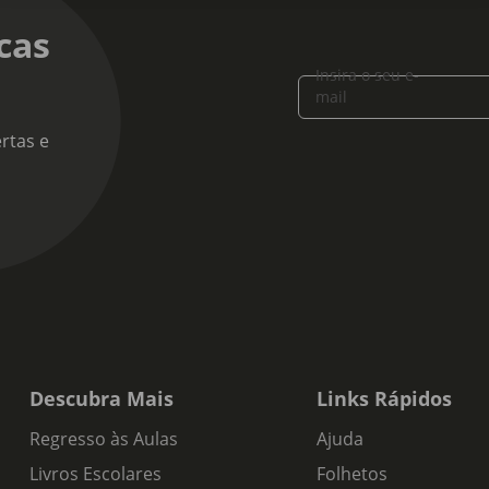
iga Nacional, Touriga Franca, Tinta Roriz
cas
 alcoólico:
Insira o seu e-
mail
 de produto:
rtas e
o do Porto
s de Prova:
as frescos, maduros, ameixas e passas. Rico, cheio, de encher a
ras. Vinho do Porto muito equilibrado, elegante e harmonioso. 
eratura ambiente ou levemente gelada no verão para apreciar o 
Descubra Mais
Links Rápidos
Regresso às Aulas
Ajuda
Livros Escolares
Folhetos