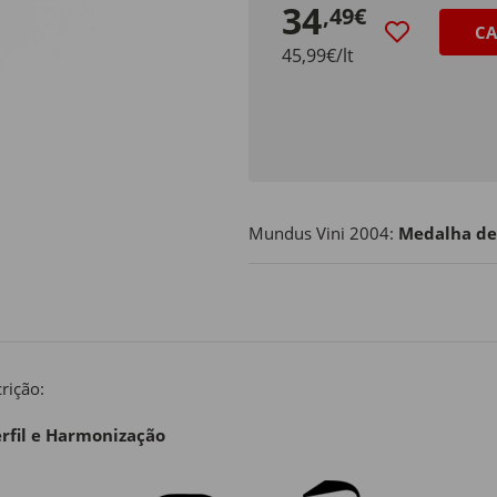
34
,49€
CA
45,99€/lt
Mundus Vini 2004:
Medalha de
rição:
rfil e Harmonização