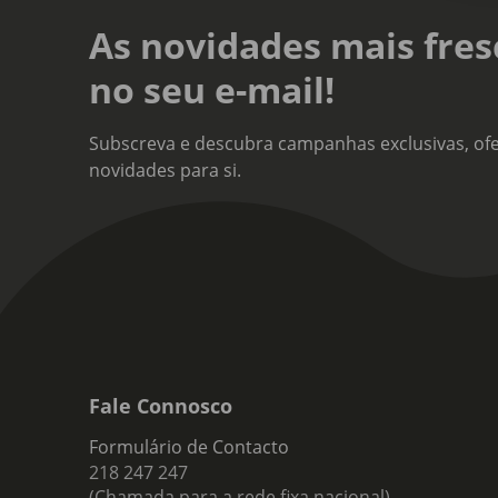
Tour
As novidades mais fres
Teor
no seu e-mail!
20
Tipo
Subscreva e descubra campanhas exclusivas, ofe
Vinh
novidades para si.
Nota
Arom
tâma
temp
Fale Connosco
Formulário de Contacto
218 247 247
(Chamada para a rede fixa nacional)