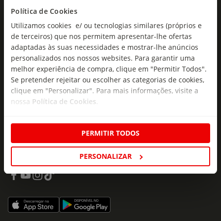
ofertas e novidades para si.
Política de Cookies
Insira o seu e-
Utilizamos cookies e/ ou tecnologias similares (próprios e
Subscrever
mail
de terceiros) que nos permitem apresentar-lhe ofertas
adaptadas às suas necessidades e mostrar-lhe anúncios
personalizados nos nossos websites. Para garantir uma
melhor experiência de compra, clique em "Permitir Todos".
Se pretender rejeitar ou escolher as categorias de cookies,
clique em "Personalizar". Para mais informações, visite a
nossa
Política de Cookies
.
Fale Connosco
Formulário de Contacto
PERMITIR TODOS
218 247 247
(Chamada para a rede fixa nacional)
PERSONALIZAR