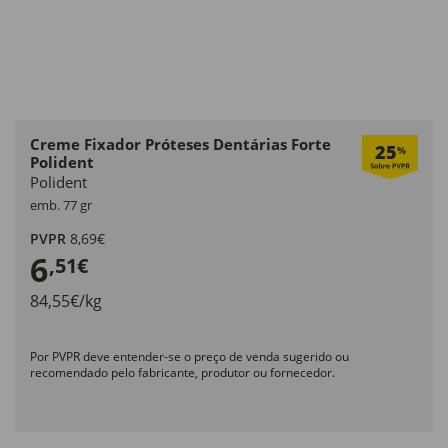
Creme Fixador Próteses Dentárias Forte
25
%
Polident
Polident
emb. 77 gr
PVPR
8,69€
6
,51€
84,55€/kg
Por PVPR deve entender-se o preço de venda sugerido ou
recomendado pelo fabricante, produtor ou fornecedor.