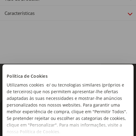
Creme
Características
Coleção:
Nivea Repara & Cuida
Política de Cookies
Utilizamos cookies e/ ou tecnologias similares (próprios e
de terceiros) que nos permitem apresentar-lhe ofertas
adaptadas às suas necessidades e mostrar-lhe anúncios
personalizados nos nossos websites. Para garantir uma
As novidades mais frescas no
melhor experiência de compra, clique em "Permitir Todos".
Se pretender rejeitar ou escolher as categorias de cookies,
seu e-mail!
clique em "Personalizar". Para mais informações, visite a
nossa
Política de Cookies
.
Subscreva e descubra campanhas exclusivas,