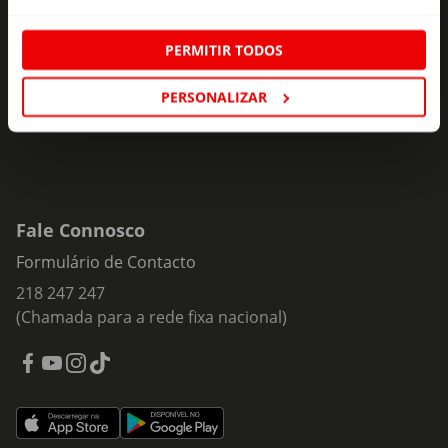
ofertas e novidades para si.
PERMITIR TODOS
Insira o seu e-
Subscrever
mail
PERSONALIZAR
Fale Connosco
Formulário de Contacto
218 247 247
(Chamada para a rede fixa nacional)